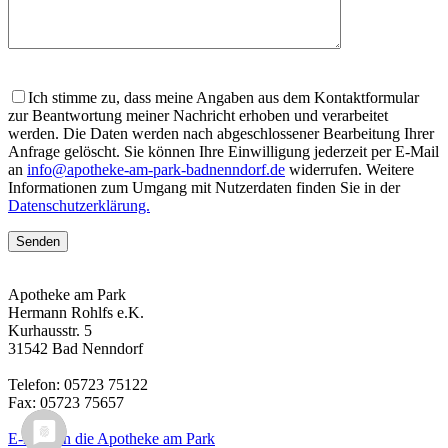
Bitte
lasse
Ich stimme zu, dass meine Angaben aus dem Kontaktformular
dieses
zur Beantwortung meiner Nachricht erhoben und verarbeitet
Feld
werden. Die Daten werden nach abgeschlossener Bearbeitung Ihrer
leer.
Anfrage gelöscht. Sie können Ihre Einwilligung jederzeit per E-Mail
an
info@apotheke-am-park-badnenndorf.de
widerrufen. Weitere
Informationen zum Umgang mit Nutzerdaten finden Sie in der
Datenschutzerklärung.
Apotheke am Park
Hermann Rohlfs e.K.
Kurhausstr. 5
31542 Bad Nenndorf
Telefon: 05723 75122
Fax: 05723 75657
E-Mail an die Apotheke am Park