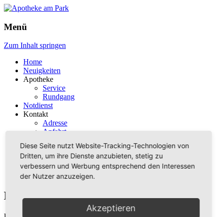
Apotheke am Park
Menü
Zum Inhalt springen
Home
Neuigkeiten
Apotheke
Service
Rundgang
Notdienst
Kontakt
Adresse
Anfahrt
Öffnungszeiten
Diese Seite nutzt Website-Tracking-Technologien von
Kontaktformular
Dritten, um ihre Dienste anzubieten, stetig zu
Rechtliches
verbessern und Werbung entsprechend den Interessen
Impressum
Datenschutz
der Nutzer anzuzeigen.
Home
Akzeptieren
Home