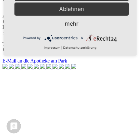
Ablehnen
Apotheke am Park
Hermann Rohlfs e.K.
mehr
Kurhausstr. 5
31542 Bad Nenndorf
Powered by
&
Telefon: 05723 75122
Impressum
|
Datenschutzerklärung
Fax: 05723 75657
E-Mail an die Apotheke am Park